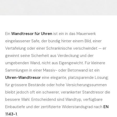
Home
›
Journal
›
Kaufratgeber
September 2025
5 Min. Lesezeit
KAUFRATGEBER
Wandtresor für Uhren — Einbau,
Ein
Wandtresor für Uhren
ist ein in das Mauerwerk
Sicherheit und worauf es ankommt
eingelassener Safe, der bündig hinter einem Bild, einer
Vertäfelung oder einer Schranknische verschwindet — er
gewinnt seine Sicherheit aus Verdeckung und der
umgebenden Wand, nicht aus Eigengewicht. Für kleinere
Sammlungen in einer Massiv- oder Betonwand ist ein
Uhren-Wandtresor
eine elegante, platzsparende Lösung;
für grössere Bestände oder hohe Versicherungssummen
bleibt jedoch oft ein schwerer, verankerter Standtresor die
bessere Wahl. Entscheidend sind Wandtyp, verfügbare
Einbautiefe und der zertifizierte Widerstandsgrad nach
EN
1143-1
.