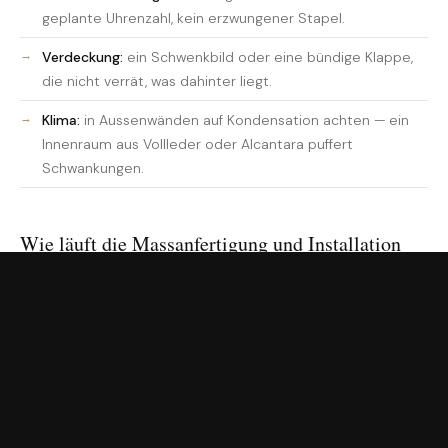
geplante Uhrenzahl, kein erzwungener Stapel.
Verdeckung:
ein Schwenkbild oder eine bündige Klappe,
die nicht verrät, was dahinter liegt.
Klima:
in Aussenwänden auf Kondensation achten — ein
Innenraum aus Vollleder oder Alcantara puffert
Schwankungen.
Wie läuft die Massanfertigung und Installation
ab?
Jeder Kronberg-Tresor wird auf Ihre Sammlung und Ihre
Wand zugeschnitten. Nach einer Wandprüfung definieren
wir Grad, Aussenmasse und Innenaufteilung — etwa
lederbezogene Tablare in Marine, Cognac oder Waldgrün
und ein Aussenfinish in jedem RAL- oder Pantone-Ton. Über