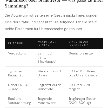
Sammlung?
Die Abwägung ist selten eine Geschmacksfrage, sondern
eine der Statik und Kapazität. Die folgende Tabelle stellt
beide Bauformen für Uhrensammler gegenüber.
WANDTRESOR
STANDTRESOR
KRITERIUM
(EINBAU)
(VERANKERT)
Verdeckung
Sehr hoch
Gering bis mittel
(hinter
Bild/Klappe)
Typische
Wenige bis ~20
30 bis 75+ Uhren,
Kapazität
Uhren
plus Uhrenbeweger
Hoher EN-1143-
Begrenzt durch
Bis Grad IV–VI
1-Grad
Wandtiefe
möglich
Bauliche
Tragende
Tragfähiger Boden
Voraussetzung
Massivwand
(200–600 kg)