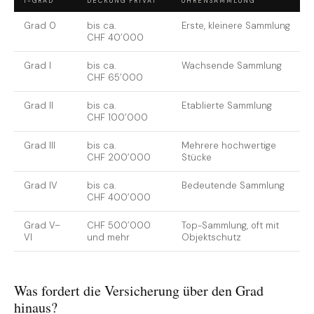
1-GRAD
DECKUNG PRIVAT
UHRENSAMMLUNG
Grad 0
bis ca.
Erste, kleinere Sammlung
CHF 40’000
Grad I
bis ca.
Wachsende Sammlung
CHF 65’000
Grad II
bis ca.
Etablierte Sammlung
CHF 100’000
Grad III
bis ca.
Mehrere hochwertige
CHF 200’000
Stücke
Grad IV
bis ca.
Bedeutende Sammlung
CHF 400’000
Grad V–
CHF 500’000
Top-Sammlung, oft mit
VI
und mehr
Objektschutz
Was fordert die Versicherung über den Grad
hinaus?