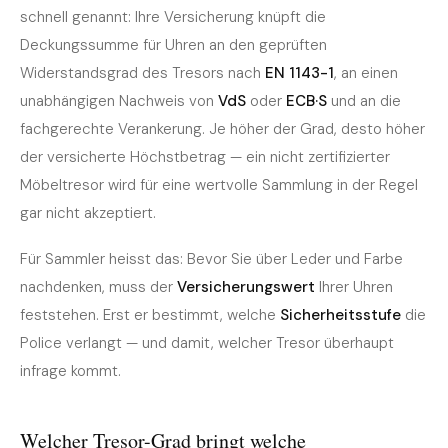
Grade, Werte und Nachweise
schnell genannt: Ihre Versicherung knüpft die
Deckungssumme für Uhren an den geprüften
Widerstandsgrad des Tresors nach
EN 1143-1
, an einen
unabhängigen Nachweis von
VdS
oder
ECB·S
und an die
fachgerechte Verankerung. Je höher der Grad, desto höher
der versicherte Höchstbetrag — ein nicht zertifizierter
Möbeltresor wird für eine wertvolle Sammlung in der Regel
gar nicht akzeptiert.
Für Sammler heisst das: Bevor Sie über Leder und Farbe
nachdenken, muss der
Versicherungswert
Ihrer Uhren
feststehen. Erst er bestimmt, welche
Sicherheitsstufe
die
Police verlangt — und damit, welcher Tresor überhaupt
infrage kommt.
Welcher Tresor-Grad bringt welche