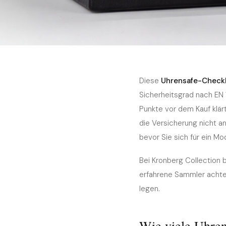
Home
›
Journal
›
Kaufratgeber
Oktober 2025
5 Min. Lesezeit
KAUFRATGEBER
Uhrensafe-Checkliste 
Diese
Uhrensafe-Checkl
Sicherheitsgrad nach EN 
die Sie vor dem Kauf kl
Punkte vor dem Kauf klärt
die Versicherung nicht an
bevor Sie sich für ein Mo
Bei Kronberg Collection 
erfahrene Sammler achte
legen.
Wie viele Uhren