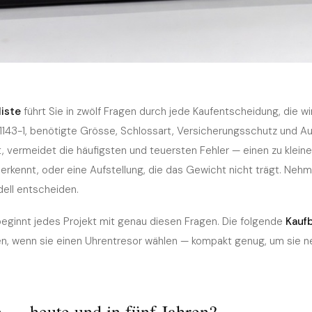
— 12 Fragen,
iste
führt Sie in zwölf Fragen durch jede Kaufentscheidung, die wirk
1143-1, benötigte Grösse, Schlossart, Versicherungsschutz und Auf
ären sollten
, vermeidet die häufigsten und teuersten Fehler — einen zu kleine
erkennt, oder eine Aufstellung, die das Gewicht nicht trägt. Nehme
dell entscheiden.
beginnt jedes Projekt mit genau diesen Fragen. Die folgende
Kauf
n, wenn sie einen Uhrentresor wählen — kompakt genug, um sie 
 — heute und in fünf Jahren?