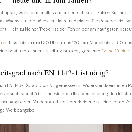
ichtigste, weil sie über alles andere entscheidet. Zählen Sie Ihre 
h das Wachstum der nächsten Jahre und planen Sie Reserve ein. 
ht — ein zu kleiner Tresor ist der Fehler, der am häufigsten bereut
5 cm
fasst bis zu rund 30 Uhren, das 120-cm-Modell bis zu 50, da
eine bestimmte Innenaufteilung braucht, geht zum
Grand Cabinet
.
eitsgrad nach EN 1143-1 ist nötig?
ch EN 1143-1 (Grad 0 bis VI, gemessen in Widerstandseinheiten R
hversuch standhält — und wie hoch Ihre Versicherung den Inhalt d
mlung gibt den Mindestgrad vor. Entscheidend ist eine echte Zert
vage Werbeangabe.