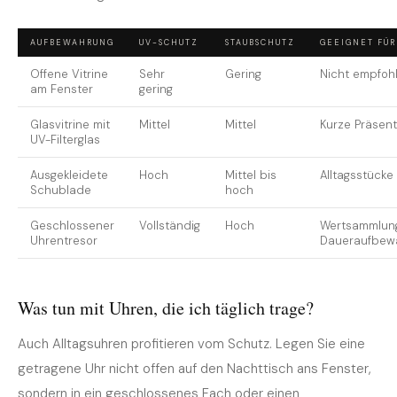
AUFBEWAHRUNG
UV-SCHUTZ
STAUBSCHUTZ
GEEIGNET FÜR
Offene Vitrine
Sehr
Gering
Nicht empfoh
am Fenster
gering
Glasvitrine mit
Mittel
Mittel
Kurze Präsent
UV-Filterglas
Ausgekleidete
Hoch
Mittel bis
Alltagsstücke
Schublade
hoch
Geschlossener
Vollständig
Hoch
Wertsammlung
Uhrentresor
Daueraufbew
Was tun mit Uhren, die ich täglich trage?
Auch Alltagsuhren profitieren vom Schutz. Legen Sie eine
getragene Uhr nicht offen auf den Nachttisch ans Fenster,
sondern in ein geschlossenes Fach oder einen