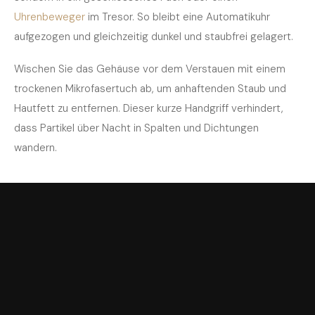
Uhrenbeweger
im Tresor. So bleibt eine Automatikuhr
aufgezogen und gleichzeitig dunkel und staubfrei gelagert.
Wischen Sie das Gehäuse vor dem Verstauen mit einem
trockenen Mikrofasertuch ab, um anhaftenden Staub und
Hautfett zu entfernen. Dieser kurze Handgriff verhindert,
dass Partikel über Nacht in Spalten und Dichtungen
wandern.
Reicht Dunkelheit allein — oder braucht es
Klima?
UV- und Staubschutz adressieren das Licht und die Partikel,
nicht aber die Luftfeuchtigkeit. In feuchten Räumen, Kellern
oder am Seeufer empfiehlt sich zusätzlich eine
Klimakontrolle, um Korrosion und Schimmel an