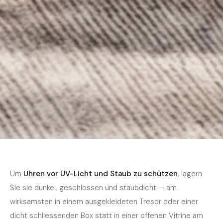
Home
›
Journal
›
Pflege
März 2026
5 Min. Lesezeit
PFLEGE
Uhren vor UV-Licht und Staub schützen
Um
Uhren vor UV-Licht und Staub zu schützen
, lagern
Sie sie dunkel, geschlossen und staubdicht — am
wirksamsten in einem ausgekleideten Tresor oder einer
dicht schliessenden Box statt in einer offenen Vitrine am