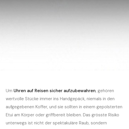
Home
›
Journal
›
Pflege
Dezember 2025
5 Min. Lesezeit
PFLEGE
Uhren sicher auf Reisen aufbewahren —
Um
Uhren auf Reisen sicher aufzubewahren
, gehören
Tipps für unterwegs
wertvolle Stücke immer ins Handgepäck, niemals in den
aufgegebenen Koffer, und sie sollten in einem gepolsterten
Etui am Körper oder griffbereit bleiben. Das grösste Risiko
unterwegs ist nicht der spektakuläre Raub, sondern