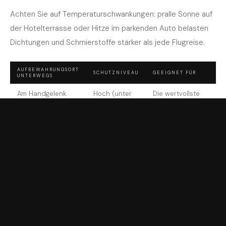
Achten Sie auf Temperaturschwankungen: pralle Sonne auf
der Hotelterrasse oder Hitze im parkenden Auto belasten
Dichtungen und Schmierstoffe stärker als jede Flugreise.
AUFBEWAHRUNGSORT
SCHUTZNIVEAU
GEEIGNET FÜR
UNTERWEGS
Am Handgelenk
Hoch (unter
Die wertvollste
getragen
Aufsicht)
Uhr
Gepolstertes Etui
Mittel bis
Transport, Flug,
im Handgepäck
hoch
Bahn
Bewachter
Hoch
Wertvolle Stücke
Hotelsafe
über mehrere
(Rezeption)
Tage
Zimmersafe im
Niedrig
Einzelne Uhr
Hotel
über Nacht
Aufgegebenes
Sehr niedrig
Nie für Uhren
Gepäck / Auto