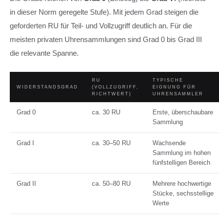
in dieser Norm geregelte Stufe). Mit jedem Grad steigen die
geforderten RU für Teil- und Vollzugriff deutlich an. Für die
meisten privaten Uhrensammlungen sind Grad 0 bis Grad III
die relevante Spanne.
RU
TYPISCHE
WIDERSTANDSGRAD
(VOLLZUGRIFF,
EIGNUNG FÜR
RICHTWERT)
UHRENSAMMLER
Grad 0
ca. 30 RU
Erste, überschaubare
Sammlung
Grad I
ca. 30–50 RU
Wachsende
Sammlung im hohen
fünfstelligen Bereich
Grad II
ca. 50–80 RU
Mehrere hochwertige
Stücke, sechsstellige
Werte