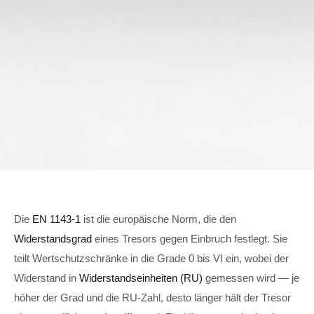
Home
›
Journal
›
Sicherheit
November 2025
5 Min. Lesezeit
SICHERHEIT
Die
EN 1143-1
ist die europäische Norm, die den
EN 1143-1 erklärt — was die
Widerstandsgrad
eines Tresors gegen Einbruch festlegt. Sie
Widerstandsgrade wirklich bedeuten
teilt Wertschutzschränke in die Grade 0 bis VI ein, wobei der
Widerstand in
Widerstandseinheiten (RU)
gemessen wird — je
höher der Grad und die RU-Zahl, desto länger hält der Tresor