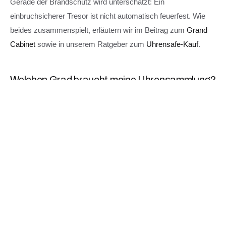
Gerade der Brandschutz wird unterschätzt: Ein
einbruchsicherer Tresor ist nicht automatisch feuerfest. Wie
beides zusammenspielt, erläutern wir im Beitrag zum
Grand
Cabinet
sowie in unserem Ratgeber zum
Uhrensafe-Kauf
.
Welchen Grad braucht meine Uhrensammlung?
Als Faustregel gilt: Orientieren Sie sich am versicherten
Gesamtwert und an den Vorgaben Ihres Versicherers. Eine
erste Sammlung ist mit Grad 0 oder I oft ausreichend
abgesichert; bei sechsstelligen Werten empfehlen wir Grad II
bis III.
Bei Kronberg Collection sind alle Modelle — von der
Standard
Safe
bis zum massgefertigten Grand Cabinet — auf
belastbare Widerstandsgrade ausgelegt. Welcher Grad zu
Ihrer Sammlung passt, klären wir gerne persönlich über