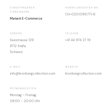
EINGETRAGENER
HANDELSREGISTER-NR.
FIRMENNAME
CH-020.1.099.771-6
Mataré E-Commerce
ADRESSE
TELEFON
Seestrasse 129
+41 44 974 27 19
8712 Stäfa
Schweiz
E-MAIL
WEBSITE
info@kronbergcollection.com
kronbergcollection.com
ÖFFNUNGSZEITEN
Montag – Freitag
08:00 – 20:00 Uhr