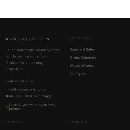
COLLECTION
Standard Safes
Tailor-made high-security safes
for discerning collectors.
Grand Cabinets
Crafted for discerning
Watch Winders
collectors.
Configure
+41 44 974 27 19
info@kronbergcollection.com
+41 76 533 35 16 (WhatsApp)
Up to 10-year warranty on every
product
COMPANY
STANDORT